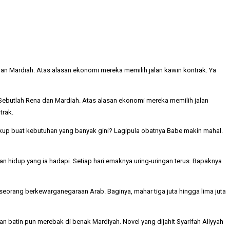
an Mardiah. Atas alasan ekonomi mereka memilih jalan kawin kontrak. Ya
Sebutlah Rena dan Mardiah. Atas alasan ekonomi mereka memilih jalan
trak.
 cukup buat kebutuhan yang banyak gini? Lagipula obatnya Babe makin mahal.
n hidup yang ia hadapi. Setiap hari emaknya uring-uringan terus. Bapaknya
 seorang berkewarganegaraan Arab. Baginya, mahar tiga juta hingga lima juta
batin pun merebak di benak Mardiyah. Novel yang dijahit Syarifah Aliyyah