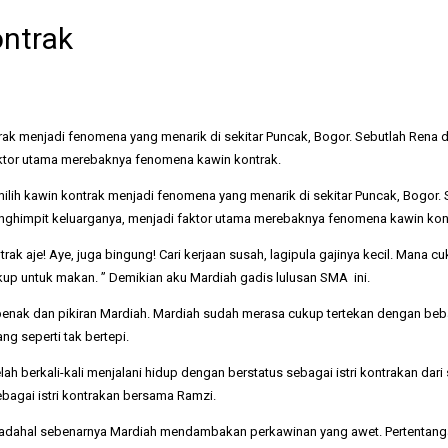
ontrak
ak menjadi fenomena yang menarik di sekitar Puncak, Bogor. Sebutlah Rena d
aktor utama merebaknya fenomena kawin kontrak.
lih kawin kontrak menjadi fenomena yang menarik di sekitar Puncak, Bogor. 
enghimpit keluarganya, menjadi faktor utama merebaknya fenomena kawin kon
rak aje! Aye, juga bingung! Cari kerjaan susah, lagipula gajinya kecil. Mana
up untuk makan. ” Demikian aku Mardiah gadis lulusan SMA ini.
 benak dan pikiran Mardiah. Mardiah sudah merasa cukup tertekan dengan beba
ng seperti tak bertepi.
ah berkali-kali menjalani hidup dengan berstatus sebagai istri kontrakan dari
bagai istri kontrakan bersama Ramzi.
adahal sebenarnya Mardiah mendambakan perkawinan yang awet. Pertentangan 