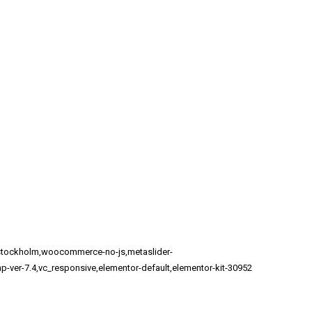
e-stockholm,woocommerce-no-js,metaslider-
p-ver-7.4,vc_responsive,elementor-default,elementor-kit-30952