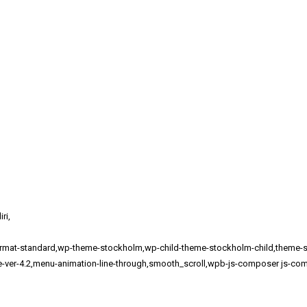
ri,
e-format-standard,wp-theme-stockholm,wp-child-theme-stockholm-child,them
me-ver-4.2,menu-animation-line-through,smooth_scroll,wpb-js-composer js-com