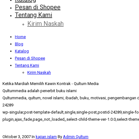
Pesan di Shopee
Tentang Kami
Kirim Naskah
Home
Blog
Katalog
Pesan di Shopee
Tentang Kami
Kirim Naskah
Ketika Mardiah Memilih Kawin Kontrak - Qultum Media
Qultummedia adalah penerbit buku islami
Qultummedia, qultum, novel islami, ibadah, buku, motivasi, pengembangan di
24289
wp-singular,post-template-default,single,single-post,postid-24289,singl
plugin,ajax_fade,page_not_loaded,,select-child-theme-ver-1.0.0,select-the
Oktober 3, 2007
In
kajian islam
By
Admin Qultum