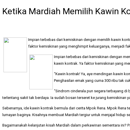
Ketika Mardiah Memilih Kawin K
Impian terbebas dari kemiskinan dengan memilih kawin kontr
faktor kemiskinan yang menghimpit keluarganya, menjadi f
Impian terbebas dari kemiskinan dengan memi
kawin kontrak. Ya faktor kemiskinan yang m
“Kawin kontrak! Ya, aye mendingan kawin kont
Penghasilan emak yang cuma 300 ribu tak cuk
“Sindrom cinderala pun segera terbayang di
terlentang sakit tak berdaya. Ia sudah bosan terseret ke jurang kemiskinan ya
Sebenarnya, ide kawin kontrak bermula dari cerita Mpok Rena. Mpok Rena tel
lumayan baginya. Kisahnya membuat Mardiah tergiur untuk menjajal hidup se
Bagaimanakah kelanjutan kisah Mardiah dalam perkawinan sementara ini? P