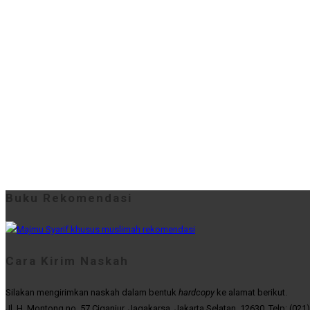
Buku Rekomendasi
Cara Kirim Naskah
Silakan mengirimkan naskah dalam bentuk
hardcopy
ke alamat berikut.
Jl. H. Montong no. 57 Ciganjur, Jagakarsa, Jakarta Selatan, 12630. Telp: (021