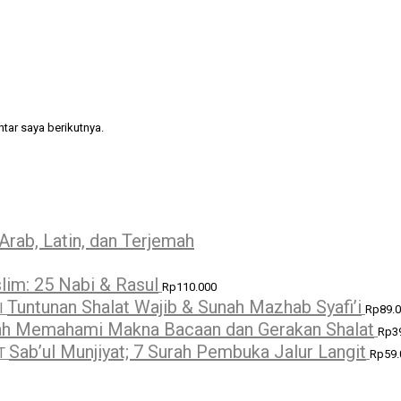
tar saya berikutnya.
Arab, Latin, dan Terjemah
lim: 25 Nabi & Rasul
Rp
110.000
Tuntunan Shalat Wajib & Sunah Mazhab Syafi’i
Rp
89.
h Memahami Makna Bacaan dan Gerakan Shalat
Rp
3
Sab’ul Munjiyat; 7 Surah Pembuka Jalur Langit
Rp
59.