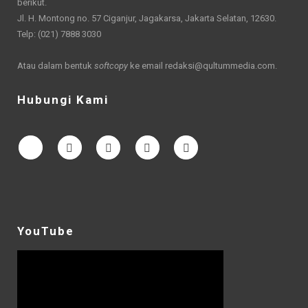
berikut.
Jl. H. Montong no. 57 Ciganjur, Jagakarsa, Jakarta Selatan, 12630.
Telp: (021) 7888 3030
Atau dalam bentuk
softcopy
ke email
redaksi@qultummedia.com
.
Hubungi Kami
YouTube