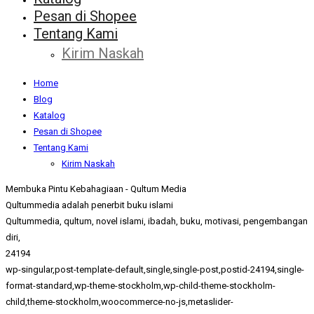
Pesan di Shopee
Tentang Kami
Kirim Naskah
Home
Blog
Katalog
Pesan di Shopee
Tentang Kami
Kirim Naskah
Membuka Pintu Kebahagiaan - Qultum Media
Qultummedia adalah penerbit buku islami
Qultummedia, qultum, novel islami, ibadah, buku, motivasi, pengembangan
diri,
24194
wp-singular,post-template-default,single,single-post,postid-24194,single-
format-standard,wp-theme-stockholm,wp-child-theme-stockholm-
child,theme-stockholm,woocommerce-no-js,metaslider-