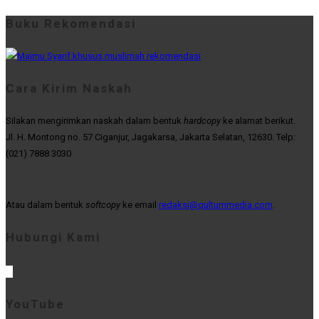
Buku Rekomendasi
Cara Kirim Naskah
Silakan mengirimkan naskah dalam bentuk
hardcopy
ke alamat berikut.
Jl. H. Montong no. 57 Ciganjur, Jagakarsa, Jakarta Selatan, 12630. Telp:
(021) 7888 3030
Atau dalam bentuk
softcopy
ke email
redaksi@qultummedia.com
.
Hubungi Kami
YouTube