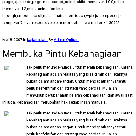
plugin,ajax_fade,page_not_loaded,,select-child-theme-ver-1.0.0,select-
theme-ver-4.2,menu-animation-line-
through,smooth_scroll,no_animation_on_touch,wpb-js-composer js-
comp-ver-7.4,vc_responsive,elementor-default,elementor-kit-30952
Mei 8, 2007
In
kajian islam
By
Admin Qultum
Membuka Pintu Kebahagiaan
Tak perlu menunda-nunda untuk meraih kebahagiaan. Karena
kebahagiaan adalah realitas yang bisa diraih dan letaknya
bukan dalam angan-angan. Untuk mendapatkannya tentu
perlu keefektifan dan strategi yang cerdas. Mulailah
menyusun perubahanan ke arah kebahagiaan, dan awali saat
ini juga. Kebahagiaan merupakan hak setiap insan manusia.
Tak perlu menunda-nunda untuk meraih kebahagiaan. Karena
kebahagiaan adalah realitas yang bisa diraih dan letaknya
bukan dalam angan-angan. Untuk mendapatkannya tentu
perlu keefektifan dan strategi yang cerdas. Mulailah