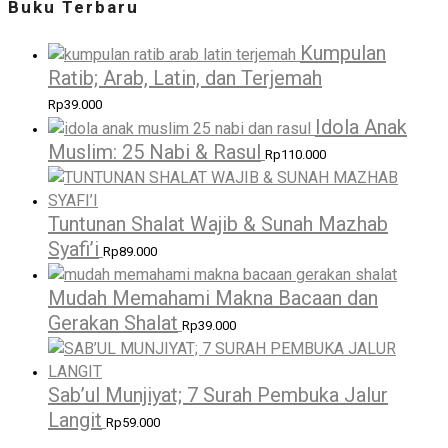
Buku Terbaru
Kumpulan
Ratib; Arab, Latin, dan Terjemah
Rp
39.000
Idola Anak
Muslim: 25 Nabi & Rasul
Rp
110.000
Tuntunan Shalat Wajib & Sunah Mazhab
Syafi’i
Rp
89.000
Mudah Memahami Makna Bacaan dan
Gerakan Shalat
Rp
39.000
Sab’ul Munjiyat; 7 Surah Pembuka Jalur
Langit
Rp
59.000