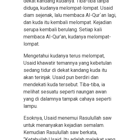
dekat kandang kudanya. Tiba-tiba tanpa
diduga, kudanya melompat-lompat. Usaid
diam sejenak, lalu membaca AI-Qur`an lagi,
dan kuda itu kembali melompat. Kejadian
serupa kembali berulang. Setiap kali
membaca AI-Qur’an, kudanya melompat-
lompat.
Mengetahui kudanya terus melompat,
Usaid khawatir temannya yang kebetulan
sedang tidur di dekat kandang kuda itu
akan terinjak. Usaid pun berdiri dan
mendekati kuda tersebut. Tiba-tiba, ia
melihat sesuatu seperti naungan awan
yang di dalamnya tampak cahaya seperti
lampu.
Esoknya, Usaid menemui Rasulullah saw
untuk menanyakan kejadian semalam.
Kemudian Rasulullah saw berkata,
“Ketahuilah Usaid. Itu adalah malaikat yang