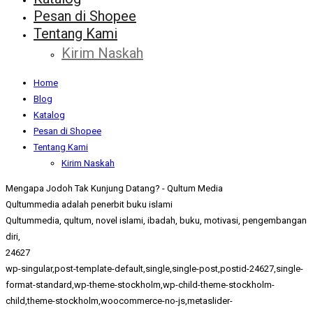
Pesan di Shopee
Tentang Kami
Kirim Naskah
Home
Blog
Katalog
Pesan di Shopee
Tentang Kami
Kirim Naskah
Mengapa Jodoh Tak Kunjung Datang? - Qultum Media
Qultummedia adalah penerbit buku islami
Qultummedia, qultum, novel islami, ibadah, buku, motivasi, pengembangan
diri,
24627
wp-singular,post-template-default,single,single-post,postid-24627,single-
format-standard,wp-theme-stockholm,wp-child-theme-stockholm-
child,theme-stockholm,woocommerce-no-js,metaslider-