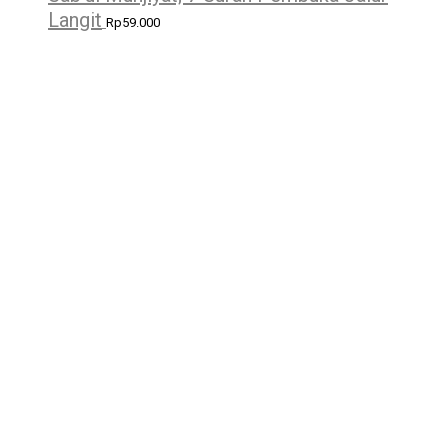
Langit
Rp
59.000