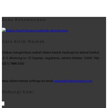
Buku Rekomendasi
Cara Kirim Naskah
Silakan mengirimkan naskah dalam bentuk
hardcopy
ke alamat berikut.
Jl. H. Montong no. 57 Ciganjur, Jagakarsa, Jakarta Selatan, 12630. Telp:
(021) 7888 3030
Atau dalam bentuk
softcopy
ke email
redaksi@qultummedia.com
.
Hubungi Kami