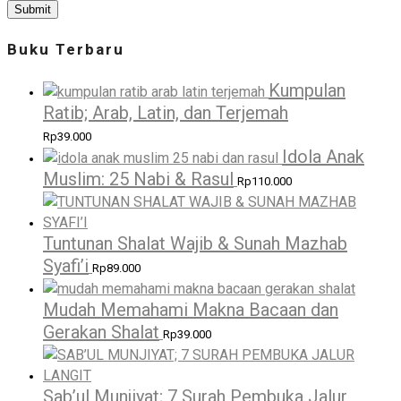
Buku Terbaru
Kumpulan
Ratib; Arab, Latin, dan Terjemah
Rp
39.000
Idola Anak
Muslim: 25 Nabi & Rasul
Rp
110.000
Tuntunan Shalat Wajib & Sunah Mazhab
Syafi’i
Rp
89.000
Mudah Memahami Makna Bacaan dan
Gerakan Shalat
Rp
39.000
Sab’ul Munjiyat; 7 Surah Pembuka Jalur