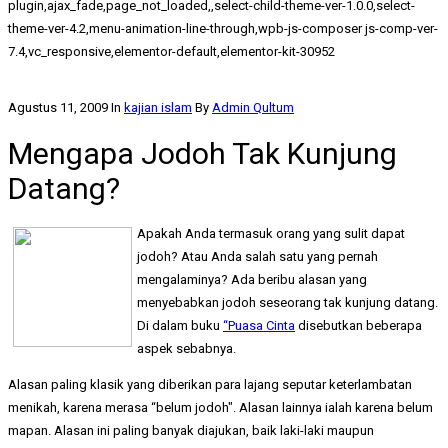
plugin,ajax_fade,page_not_loaded,,select-child-theme-ver-1.0.0,select-
theme-ver-4.2,menu-animation-line-through,wpb-js-composer js-comp-ver-
7.4,vc_responsive,elementor-default,elementor-kit-30952
Agustus 11, 2009
In
kajian islam
By
Admin Qultum
Mengapa Jodoh Tak Kunjung
Datang?
Apakah Anda termasuk orang yang sulit dapat
jodoh? Atau Anda salah satu yang pernah
mengalaminya? Ada beribu alasan yang
menyebabkan jodoh seseorang tak kunjung datang.
Di dalam buku
“Puasa Cinta
disebutkan beberapa
aspek sebabnya.
Alasan paling klasik yang diberikan para lajang seputar keterlambatan
menikah, karena merasa “belum jodoh". Alasan lainnya ialah karena belum
mapan. Alasan ini paling banyak diajukan, baik laki-laki maupun