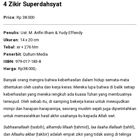
4 Zikir Superdahsyat
Price:
Rp 38.000
Penulis:
Ust. M. Arifin Ilham & Yudy Effendy
Ukuran:
14 x 20 cm
Tebal:
xii + 276 hlm
Penerbit:
Qultum Media
ISBN:
979-017-183-8
Harga:
Rp38.000,-
Banyak orang mengira bahwa keberhasilan dalam hidup semata-mata
ditentukan oleh usaha dan kerja keras. Mereka lupa bahwa di balik setiap
keberhasilan yang mereka rengkuh ada kuasa Tuhan yang membuatnya
terwujud. Oleh sebab itu, di samping bekerja keras untuk mewujudkan
mimpi dan harapan-harapannya, seorang muslim sejati juga diperintahkan
untuk memasrahkan hasil akhir usahanya itu kepada Allah swt.
Subhaanallaah
(tasbih),
alhamdu lillaah
(tahmid),
laa ilaaha illallaah
(tahlil),
dan
Allaahu akbar
(takbir) adalah empat zikir yang tidak asing di telinga