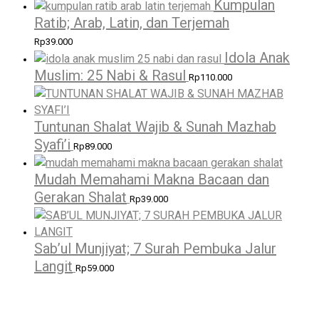
Kumpulan
Ratib; Arab, Latin, dan Terjemah
Rp
39.000
Idola Anak
Muslim: 25 Nabi & Rasul
Rp
110.000
Tuntunan Shalat Wajib & Sunah Mazhab
Syafi’i
Rp
89.000
Mudah Memahami Makna Bacaan dan
Gerakan Shalat
Rp
39.000
Sab’ul Munjiyat; 7 Surah Pembuka Jalur
Langit
Rp
59.000