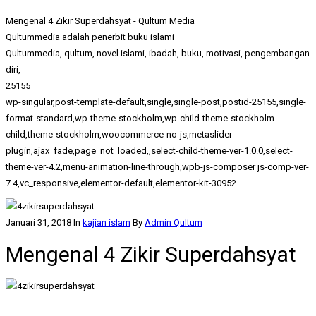
Mengenal 4 Zikir Superdahsyat - Qultum Media
Qultummedia adalah penerbit buku islami
Qultummedia, qultum, novel islami, ibadah, buku, motivasi, pengembangan
diri,
25155
wp-singular,post-template-default,single,single-post,postid-25155,single-
format-standard,wp-theme-stockholm,wp-child-theme-stockholm-
child,theme-stockholm,woocommerce-no-js,metaslider-
plugin,ajax_fade,page_not_loaded,,select-child-theme-ver-1.0.0,select-
theme-ver-4.2,menu-animation-line-through,wpb-js-composer js-comp-ver-
7.4,vc_responsive,elementor-default,elementor-kit-30952
Januari 31, 2018
In
kajian islam
By
Admin Qultum
Mengenal 4 Zikir Superdahsyat