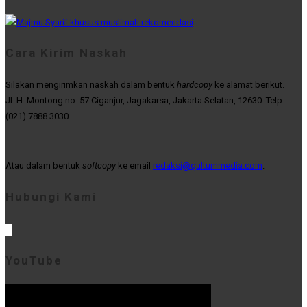
Cara Kirim Naskah
Silakan mengirimkan naskah dalam bentuk
hardcopy
ke alamat berikut.
Jl. H. Montong no. 57 Ciganjur, Jagakarsa, Jakarta Selatan, 12630. Telp:
(021) 7888 3030
Atau dalam bentuk
softcopy
ke email
redaksi@qultummedia.com
.
Hubungi Kami
YouTube