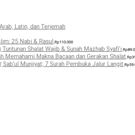
Arab, Latin, dan Terjemah
lim: 25 Nabi & Rasul
Rp
110.000
Tuntunan Shalat Wajib & Sunah Mazhab Syafi’i
Rp
89.
h Memahami Makna Bacaan dan Gerakan Shalat
Rp
3
Sab’ul Munjiyat; 7 Surah Pembuka Jalur Langit
Rp
59.