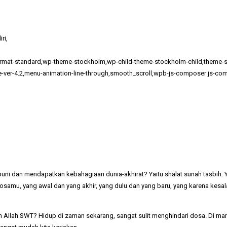
ri,
e-format-standard,wp-theme-stockholm,wp-child-theme-stockholm-child,them
me-ver-4.2,menu-animation-line-through,smooth_scroll,wpb-js-composer js-com
i dan mendapatkan kebahagiaan dunia-akhirat? Yaitu shalat sunah tasbih. Y
samu, yang awal dan yang akhir, yang dulu dan yang baru, yang karena kesal
n Allah SWT? Hidup di zaman sekarang, sangat sulit menghindari dosa. Di mana-