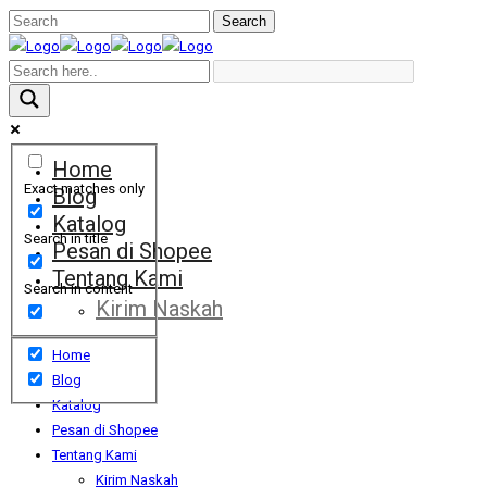
Home
Exact matches only
Blog
Katalog
Search in title
Pesan di Shopee
Tentang Kami
Search in content
Kirim Naskah
Home
Blog
Katalog
Pesan di Shopee
Tentang Kami
Kirim Naskah