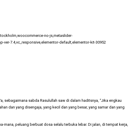
e-stockholm,woocommerce-no-js,metaslider-
p-ver-7.4,vc_responsive,elementor-default,elementor-kit-30952
a, sebagaimana sabda Rasulullah saw di dalam haditsnya, “Jika engkau
ahan dan yang disengaja, yang kecil dan yang besar, yang samar dan yang
mana, peluang berbuat dosa selalu terbuka lebar. Di jalan, di tempat kerja,