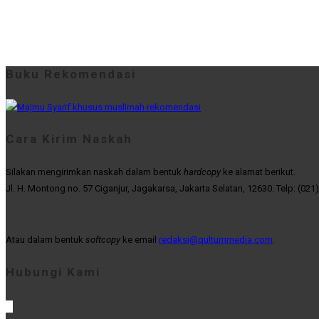
Buku Rekomendasi
Cara Kirim Naskah
Silakan mengirimkan naskah dalam bentuk
hardcopy
ke alamat berikut.
Jl. H. Montong no. 57 Ciganjur, Jagakarsa, Jakarta Selatan, 12630. Telp: (021
Atau dalam bentuk
softcopy
ke email
redaksi@qultummedia.com
.
Hubungi Kami