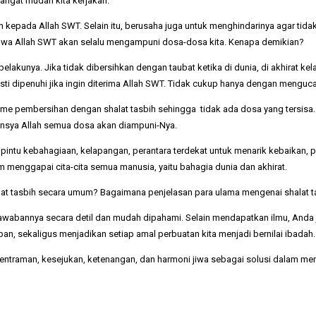
angat mudah kita kerjakan.
epada Allah SWT. Selain itu, berusaha juga untuk menghindarinya agar tidak
wa Allah SWT akan selalu mengampuni dosa-dosa kita. Kenapa demikian?
kunya. Jika tidak dibersihkan dengan taubat ketika di dunia, di akhirat kelak
esti dipenuhi jika ingin diterima Allah SWT. Tidak cukup hanya dengan menguca
me pembersihan dengan shalat tasbih sehingga tidak ada dosa yang tersisa. D
nsya Allah semua dosa akan diampuni-Nya.
ka pintu kebahagiaan, kelapangan, perantara terdekat untuk menarik kebaikan,
m menggapai cita-cita semua manusia, yaitu bahagia dunia dan akhirat.
alat tasbih secara umum? Bagaimana penjelasan para ulama mengenai shalat ta
 jawabannya secara detil dan mudah dipahami. Selain mendapatkan ilmu, And
n, sekaligus menjadikan setiap amal perbuatan kita menjadi bernilai ibadah.
entraman, kesejukan, ketenangan, dan harmoni jiwa sebagai solusi dalam