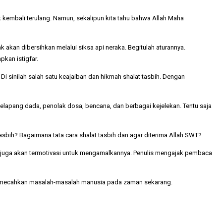
 kembali terulang. Namun, sekalipun kita tahu bahwa Allah Maha
 akan dibersihkan melalui siksa api neraka. Begitulah aturannya.
pkan istigfar.
i sinilah salah satu keajaiban dan hikmah shalat tasbih. Dengan
 pelapang dada, penolak dosa, bencana, dan berbagai kejelekan. Tentu saja
sbih? Bagaimana tata cara shalat tasbih dan agar diterima Allah SWT?
a juga akan termotivasi untuk mengamalkannya. Penulis mengajak pembaca
 memecahkan masalah-masalah manusia pada zaman sekarang.