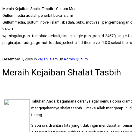
Meraih Kejaiban Shalat Tasbih - Qultum Media
Qultummedia adalah penerbit buku islami
Qultummedia, qultum, novel islami, ibadah, buku, motivasi, pengembangan di
24670
wp-singular,post-template-default,single,single-post,postid-24670,singl
plugin,ajax_fade,page_not_loaded,,select-child-theme-ver-1.0.0,select-the
Desember 1, 2009
In
kajian islam
By
Admin Qultum
Meraih Kejaiban Shalat Tasbih
Tahukan Anda, bagaimana caranya agar semua dosa diampun
mengerjakannya shalat tasbih–, maka Allah mengampuni do
terang.
Siapa sih, di antara kita yang tidak ingin mendapat ampuna