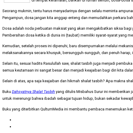
di tempat keramaian, bahkan di rumah sendiri, dosa-dosa s
Seorang mukmin, tentu harus menyadarinya dengan selalu meminta ampunan k
Pengampun, dosa jangan kita anggap enteng dan memudahkan perkara bah
Dosa adalah noda perbuatan maksiat yang akan mengakibatkan siksa bagi pela
Pembersihan dosa ketika di dunia ini (taubat) memiliki syarat-syarat yang m
Kemudian, setelah proses ini dipenuhi, baru disempurnakan melalui mekanis
melaksanakannya secara khusyuk, bersungguh-sungguh, dan penuh harap, i
Selain itu, sesuai hadits Rasulullah saw, shalat tasbih juga menjadi pembu
semua keutamaan ini sangat besar dan menjadi keajaiban bagi diri kita dala
Selain di atas, apa saja keajaiban dan hikmah shalat tasbih? Apa makna sh
Buku
Dahsyatnya Shalat Tasbih
yang ditulis Misbahus Surur ini memberikan
untuk merenungi bahwa ibadah sebagai tujuan hidup, bukan sekadar kewajiba
Buku yang diterbitkan QultumMedia ini membantu pembaca menemukan ket