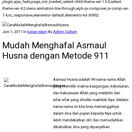
plugin,ajax_fade,page_not_loaded,,select-child-theme-ver-1.0.0,select-
theme-ver-4.2,menu-animation-line-through,wpb-js-composer js-comp-ver-
7.4,vc_responsive,elementor-default,elementor-kit-30952
Juni 1, 2011
In
kajian islam
By
Admin Qultum
Mudah Menghafal Asmaul
Husna dengan Metode 911
Asmaul Husna adalah 99 nama-nama Allah
yang memiliki makna keagungan, kebesaran,
dan kekuasaan Allah yang melebihi dari
sifat-sifat yang dimiliki makhluk-Nya. Melalui
nama-nama ini kita bisa memanggilnya
dalam doa dan pujian kepada-Nya untuk
lebih mendekatkan diri dan memudahkan
dikabulkan doa yang dipanjatkan.