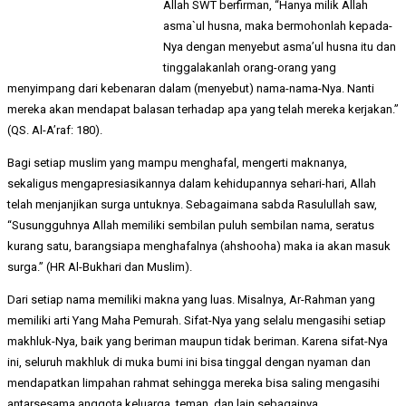
Allah SWT berfirman, “Hanya milik Allah
asma`ul husna, maka bermohonlah kepada-
Nya dengan menyebut asma’ul husna itu dan
tinggalakanlah orang-orang yang
menyimpang dari kebenaran dalam (menyebut) nama-nama-Nya. Nanti
mereka akan mendapat balasan terhadap apa yang telah mereka kerjakan.”
(QS. Al-A’raf: 180).
Bagi setiap muslim yang mampu menghafal, mengerti maknanya,
sekaligus mengapresiasikannya dalam kehidupannya sehari-hari, Allah
telah menjanjikan surga untuknya. Sebagaimana sabda Rasulullah saw,
“Susungguhnya Allah memiliki sembilan puluh sembilan nama, seratus
kurang satu, barangsiapa menghafalnya (ahshooha) maka ia akan masuk
surga.” (HR Al-Bukhari dan Muslim).
Dari setiap nama memiliki makna yang luas. Misalnya, Ar-Rahman yang
memiliki arti Yang Maha Pemurah. Sifat-Nya yang selalu mengasihi setiap
makhluk-Nya, baik yang beriman maupun tidak beriman. Karena sifat-Nya
ini, seluruh makhluk di muka bumi ini bisa tinggal dengan nyaman dan
mendapatkan limpahan rahmat sehingga mereka bisa saling mengasihi
antarsesama anggota keluarga, teman, dan lain sebagainya.