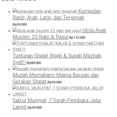
Kumpulan
Ratib; Arab, Latin, dan Terjemah
Rp
39.000
Idola Anak
Muslim: 25 Nabi & Rasul
Rp
110.000
Tuntunan Shalat Wajib & Sunah Mazhab
Syafi’i
Rp
89.000
Mudah Memahami Makna Bacaan dan
Gerakan Shalat
Rp
39.000
Sab’ul Munjiyat; 7 Surah Pembuka Jalur
Langit
Rp
59.000