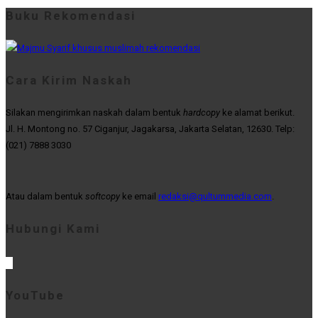
Buku Rekomendasi
Cara Kirim Naskah
Silakan mengirimkan naskah dalam bentuk
hardcopy
ke alamat berikut.
Jl. H. Montong no. 57 Ciganjur, Jagakarsa, Jakarta Selatan, 12630. Telp:
(021) 7888 3030
Atau dalam bentuk
softcopy
ke email
redaksi@qultummedia.com
.
Hubungi Kami
YouTube