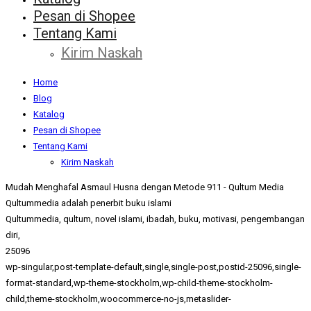
Pesan di Shopee
Tentang Kami
Kirim Naskah
Home
Blog
Katalog
Pesan di Shopee
Tentang Kami
Kirim Naskah
Mudah Menghafal Asmaul Husna dengan Metode 911 - Qultum Media
Qultummedia adalah penerbit buku islami
Qultummedia, qultum, novel islami, ibadah, buku, motivasi, pengembangan
diri,
25096
wp-singular,post-template-default,single,single-post,postid-25096,single-
format-standard,wp-theme-stockholm,wp-child-theme-stockholm-
child,theme-stockholm,woocommerce-no-js,metaslider-