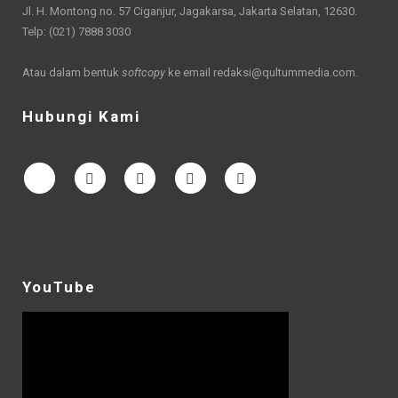
Jl. H. Montong no. 57 Ciganjur, Jagakarsa, Jakarta Selatan, 12630.
Telp: (021) 7888 3030
Atau dalam bentuk
softcopy
ke email
redaksi@qultummedia.com
.
Hubungi Kami
YouTube