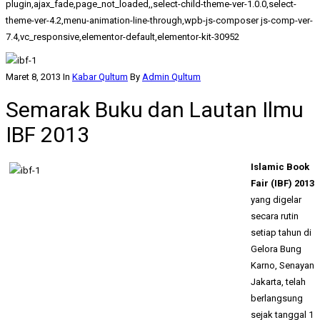
plugin,ajax_fade,page_not_loaded,,select-child-theme-ver-1.0.0,select-
theme-ver-4.2,menu-animation-line-through,wpb-js-composer js-comp-ver-
7.4,vc_responsive,elementor-default,elementor-kit-30952
Maret 8, 2013
In
Kabar Qultum
By
Admin Qultum
Semarak Buku dan Lautan Ilmu
IBF 2013
Islamic Book
Fair (IBF) 2013
yang digelar
secara rutin
setiap tahun di
Gelora Bung
Karno, Senayan
Jakarta, telah
berlangsung
sejak tanggal 1