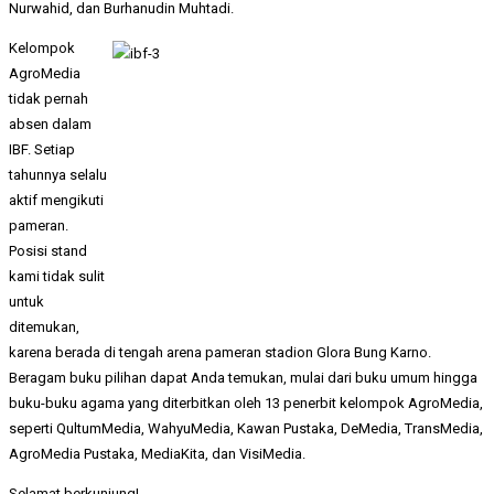
Nurwahid, dan Burhanudin Muhtadi.
Kelompok
AgroMedia
tidak pernah
absen dalam
IBF. Setiap
tahunnya selalu
aktif mengikuti
pameran.
Posisi stand
kami tidak sulit
untuk
ditemukan,
karena berada di tengah arena pameran stadion Glora Bung Karno.
Beragam buku pilihan dapat Anda temukan, mulai dari buku umum hingga
buku-buku agama yang diterbitkan oleh 13 penerbit kelompok AgroMedia,
seperti QultumMedia, WahyuMedia, Kawan Pustaka, DeMedia, TransMedia,
AgroMedia Pustaka, MediaKita, dan VisiMedia.
Selamat berkunjung!