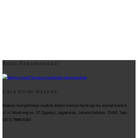
Buku Rekomendasi
Cara Kirim Naskah
Silakan mengirimkan naskah dalam bentuk
hardcopy
ke alamat berikut.
Jl. H. Montong no. 57 Ciganjur, Jagakarsa, Jakarta Selatan, 12630. Telp:
(021) 7888 3030