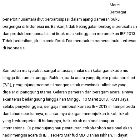
Maret.
Berbagai
penerbit nusantara ikut berpartisipasi dalam ajang pameran buku
bergengsi di Indonesia ini. Bahkan, tidak ketinggalan berbagai perusahaan
dan produk bernuansa Islami tidak mau ketinggalan meramaikan IBF 2013.
Tidak berlebihan, jika Islamic Book Fair merupakan pameran buku terbesar
di Indonesia.
Sambutan masyarakat sangat antusias, mulai dari kalangan akademis
hingga ibu rumah tangga. Bahkan, pada acara yang digelar pada sore hari
(7/3), pengunjung memadati ruangan untuk menyimak talkshaw yang
digelar di panggung utama. Gelaran pameran dan beragam acara lainnya
akan terus berlangsung hingga hari Minggu, 10 Maret 2013. IKAPI Jaya,
selaku penyelenggara, sengaja membuat konsep IBF 2013 ini tampil beda
dari tahun sebelumnya, di antaranya dengan menonjolkan tokoh-tokoh
yang berkompeten di bidangnya, baik tokoh nasional maupun
internasional. Di penghujung hari penutupan, tokoh-tokoh nasional akan
hadir mengisi acara di IBF, seperti Mahfud MD, Dahlan Iskhan, Hidayat