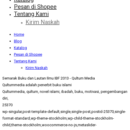
Pesan di Shopee
Tentang Kami
Kirim Naskah
Home
Blog
Katalog
Pesan di Shopee
Tentang Kami
Kirim Naskah
Semarak Buku dan Lautan Ilmu IBF 2013 - Qultum Media
Qultummedia adalah penerbit buku islami
Qultummedia, qultum, novel islami, ibadah, buku, motivasi, pengembangan
diri,
25370
wp-singular,post-template-default,single,single-post,postid-25370,single-
format-standard,wp-theme-stockholm,wp-child-theme-stockholm-
child,theme-stockholm,woocommerce-no-js,metaslider-