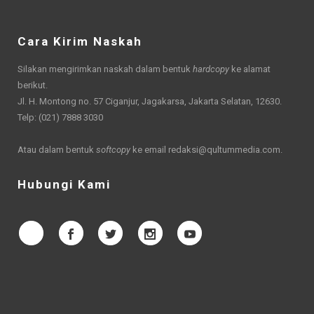
Cara Kirim Naskah
Silakan mengirimkan naskah dalam bentuk
hardcopy
ke alamat
berikut.
Jl. H. Montong no. 57 Ciganjur, Jagakarsa, Jakarta Selatan, 12630.
Telp: (021) 7888 3030
Atau dalam bentuk
softcopy
ke email
redaksi@qultummedia.com
.
Hubungi Kami