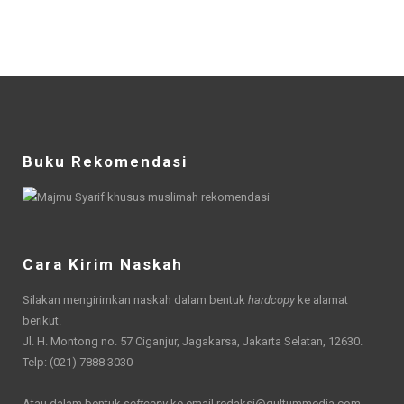
Buku Rekomendasi
Cara Kirim Naskah
Silakan mengirimkan naskah dalam bentuk
hardcopy
ke alamat
berikut.
Jl. H. Montong no. 57 Ciganjur, Jagakarsa, Jakarta Selatan, 12630.
Telp: (021) 7888 3030
Atau dalam bentuk
softcopy
ke email
redaksi@qultummedia.com
.