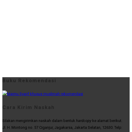
Buku Rekomendasi
Cara Kirim Naskah
Silakan mengirimkan naskah dalam bentuk
hardcopy
ke alamat berikut.
Jl. H. Montong no. 57 Ciganjur, Jagakarsa, Jakarta Selatan, 12630. Telp: