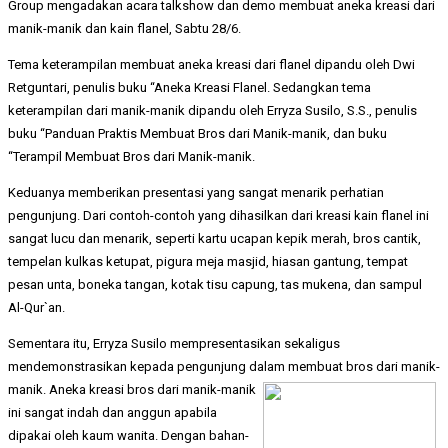
Group mengadakan acara talkshow dan demo membuat aneka kreasi dari
manik-manik dan kain flanel, Sabtu 28/6.
Tema keterampilan membuat aneka kreasi dari flanel dipandu oleh Dwi
Retguntari, penulis buku “Aneka Kreasi Flanel. Sedangkan tema
keterampilan dari manik-manik dipandu oleh Erryza Susilo, S.S., penulis
buku “Panduan Praktis Membuat Bros dari Manik-manik, dan buku
“Terampil Membuat Bros dari Manik-manik.
Keduanya memberikan presentasi yang sangat menarik perhatian
pengunjung. Dari contoh-contoh yang dihasilkan dari kreasi kain flanel ini
sangat lucu dan menarik, seperti kartu ucapan kepik merah, bros cantik,
tempelan kulkas ketupat, pigura meja masjid, hiasan gantung, tempat
pesan unta, boneka tangan, kotak tisu capung, tas mukena, dan sampul
Al-Qur`an.
Sementara itu, Erryza Susilo mempresentasikan sekaligus
mendemonstrasikan kepada pengunjung dalam
membuat bros dari manik-
manik. Aneka kreasi bros dari manik-manik
ini sangat indah dan anggun apabila
dipakai oleh kaum wanita. Dengan bahan-