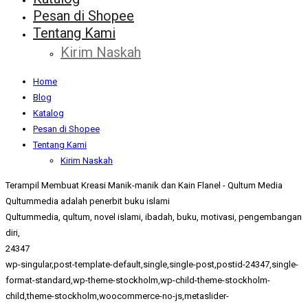
Pesan di Shopee
Tentang Kami
Kirim Naskah
Home
Blog
Katalog
Pesan di Shopee
Tentang Kami
Kirim Naskah
Terampil Membuat Kreasi Manik-manik dan Kain Flanel - Qultum Media
Qultummedia adalah penerbit buku islami
Qultummedia, qultum, novel islami, ibadah, buku, motivasi, pengembangan
diri,
24347
wp-singular,post-template-default,single,single-post,postid-24347,single-
format-standard,wp-theme-stockholm,wp-child-theme-stockholm-
child,theme-stockholm,woocommerce-no-js,metaslider-