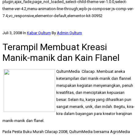
plugin,ajax_fade,page_not_loaded,,select-child-theme-ver-1.0.0,select-
theme-ver-4.2,menu-animation-line-through,wpb-js-composer js-comp-ver-
7.4,vc_responsive,elementor-default,elementor-kit-30952
Juli 3, 2008
In
Kabar Qultum
By
Admin Qultum
Terampil Membuat Kreasi
Manik-manik dan Kain Flanel
QultumMedia  Cilacap. Membuat aneka
keterampilan dari manik-manik dan flannel
merupakan kegiatan menyenangkan, penuh
kreatifitas, dan menciptakan kepuasan
besar. Selain itu, karya yang dihasilkan pun
sangat menarik, unik, dan indah. Begitu, kira-
kira dalam bayangan para kreator kerajinan
manik-manik dan flanel.
Pada Pesta Buku Murah Cilacap 2008, QultumMedia bersama AgroMedia