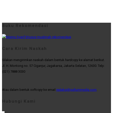
Buku Rekomendasi
Cara Kirim Naskah
Silakan mengirimkan naskah dalam bentuk
hardcopy
ke alamat berikut.
Jl. H. Montong no. 57 Ciganjur, Jagakarsa, Jakarta Selatan, 12630. Telp:
(021) 7888 3030
Atau dalam bentuk
softcopy
ke email
redaksi@qultummedia.com
.
Hubungi Kami