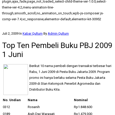
plugin,ajax_fade,page_not_loaded,,select-child-theme-ver-1.0.0,select-
theme-ver-4.2,menu-animation-line-
through,smooth_scroll,no_animation_on_touch,wpb-js-composer js-
comp-ver-7.4,vc_responsive,elementor-default,elementor-kit-30952
Juli 2, 2009
In
Kabar Qultum
By
Admin Qultum
Top Ten Pembeli Buku PBJ 2009
1 Juni
Berikut 10 nama pembeli dengan transaksi terbesar hari
Rabu, 1 Juni 2009 di Pesta Buku Jakarta 2009. Program
promo ini hanya berlaku selama Pesta Buku Jakarta
2009 di Stan Kelompok Penerbit Agromedia dan
Distributor Buku Kita.
No. Undian
Nama
Nominal
0312
Rosanih
Rp1.848.600
0189
Asih Dwi Warasati
Rp1.479.300