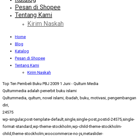
Pesan di Shopee
Tentang Kami
Kirim Naskah
Home
Blog
Katalog
Pesan di Shopee
Tentang Kami
Kirim Naskah
Top Ten Pembeli Buku PBJ 2009 1 Juni - Qultum Media
Qultummedia adalah penerbit buku islami
Qultummedia, qultum, novel islami, ibadah, buku, motivasi, pengembangan
diri,
24575
wp-singular,post-template-default,single,single-post,postid-24575,single-
format-standard,wp-theme-stockholm,wp-child-theme-stockholm-
child,theme-stockholm,woocommerce-no-js,metaslider-