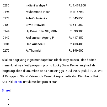
0230
Indiani Wahyu P
Rp1.479.300
0194
Muhammad Ihsan
Rp 814.950
0178
Ade Octavianita
Rp545.850
040
Erwin Imawan
Rp541.350
0144
Hj. Dewi Riza, SH, MKN
Rp530.100
0149
Ardiansyah Agung P
Rp417.150
0081
Heri Ariandi SH
Rp410.400
0270
A. Tharmizi
Rp399.600
Silakan bagi yang ingin mendapatkan BlackBerry, televisi, dan hadiah
menarik lainnya ikuti program promo Lucky Draw. Pemenang hadiah
langsung akan diumumkan pada hari Minggu, 5 Juli 2009, pukul 19.00 WIB
di Panggung Stand Kelompok Penerbit Agromedia dan Distributor Buku
Kita. Klik
di sin
i untuk melihat posisi stan.
Share
|