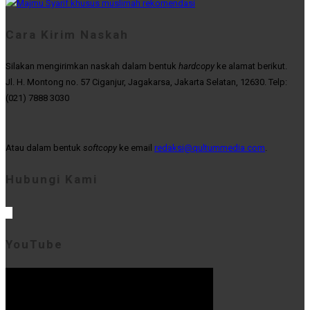
Cara Kirim Naskah
Silakan mengirimkan naskah dalam bentuk
hardcopy
ke alamat berikut.
Jl. H. Montong no. 57 Ciganjur, Jagakarsa, Jakarta Selatan, 12630. Telp:
(021) 7888 3030
Atau dalam bentuk
softcopy
ke email
redaksi@qultummedia.com
.
Hubungi Kami
YouTube