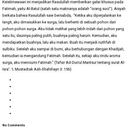
Keistimewaan ini menjadikan Rasulullah memberikan gelar khusus pada
Fatimah, yaitu Al-Batul (salah satu maknanya adalah “orang suci”). Aisyah
berkata bahwa Rasulullah saw bersabda, “Ketika aku diperjalankan ke
langit, aku dimasukkan ke surga, lalu berhenti di sebuah pohon dari
pohon-pohon surga. Aku tidak melihat yang lebih indah dari pohon yang
satu itu, daunnya paling putih, buahnya paling harum. Kemudian, aku
mendapatkan buahnya, lalu aku makan. Buah itu menjadi nuthfah di
sulbiku. Setelah aku sampai di bumi, aku berhubungan dengan Khadijah,
kemudian ia mengandung Fatimah. Setelah itu, setiap aku rindu aroma
surga, aku menciumi Fatimah.” (Tafsir Ad-Durrul Mantsur tentang surat Al-
Isra’: 1; Mustadrak Ash-Shahihayn 3: 156)
No Comments