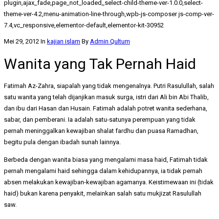
plugin,ajax_fade,page_not_loaded,,select-child-theme-ver-1.0.0,select-
theme-ver-4.2,menu-animation-line-through,wpb-js-composer js-comp-ver-
7.4,vc_responsive,elementor-default,elementor-kit-30952
Mei 29, 2012
In
kajian islam
By
Admin Qultum
Wanita yang Tak Pernah Haid
Fatimah Az-Zahra, siapalah yang tidak mengenalnya. Putri Rasulullah, salah
satu wanita yang telah dijanjikan masuk surga, istri dari Ali bin Abi Thalib,
dan ibu dari Hasan dan Husain. Fatimah adalah potret wanita sederhana,
sabar, dan pemberani. Ia adalah satu-satunya perempuan yang tidak
pernah meninggalkan kewajiban shalat fardhu dan puasa Ramadhan,
begitu pula dengan ibadah sunah lainnya.
Berbeda dengan wanita biasa yang mengalami masa haid, Fatimah tidak
pernah mengalami haid sehingga dalam kehidupannya, ia tidak pernah
absen melakukan kewajiban-kewajiban agamanya. Keistimewaan ini (tidak
haid) bukan karena penyakit, melainkan salah satu mukjizat Rasulullah
saw.