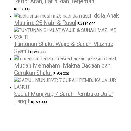
Ratib; Arab, Latin, dan Terjemah
Rp
39.000
Idola Anak
Muslim: 25 Nabi & Rasul
Rp
110.000
Tuntunan Shalat Wajib & Sunah Mazhab
Syafi’i
Rp
89.000
Mudah Memahami Makna Bacaan dan
Gerakan Shalat
Rp
39.000
Sab’ul Munjiyat; 7 Surah Pembuka Jalur
Langit
Rp
59.000