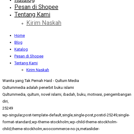
Pesan di Shopee
Tentang Kami
Kirim Naskah
Home
Blog
Katalog
Pesan di Shopee
Tentang Kami
Kirim Naskah
Wanita yang Tak Pernah Haid - Qultum Media
Qultummedia adalah penerbit buku islami
Qultummedia, qultum, novel islami, ibadah, buku, motivasi, pengembangan
diri,
25249
wp-singular,post-template-default,single,single-post,postid-25249,single-
format-standard,wp-theme-stockholm,wp-child-theme-stockholm-
child,theme-stockholm,woocommerce-no-js,metaslider-