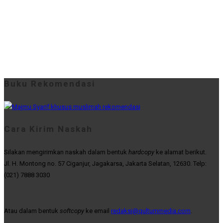
Buku Rekomendasi
Cara Kirim Naskah
Silakan mengirimkan naskah dalam bentuk
hardcopy
ke alamat berikut.
Jl. H. Montong no. 57 Ciganjur, Jagakarsa, Jakarta Selatan, 12630. Telp:
(021) 7888 3030
Atau dalam bentuk
softcopy
ke email
redaksi@qultummedia.com
.