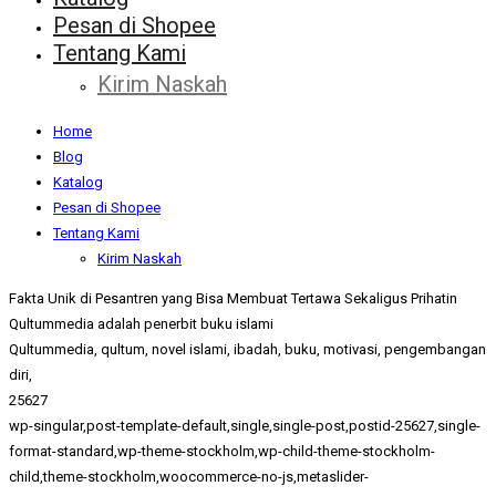
Pesan di Shopee
Tentang Kami
Kirim Naskah
Home
Blog
Katalog
Pesan di Shopee
Tentang Kami
Kirim Naskah
Fakta Unik di Pesantren yang Bisa Membuat Tertawa Sekaligus Prihatin
Qultummedia adalah penerbit buku islami
Qultummedia, qultum, novel islami, ibadah, buku, motivasi, pengembangan
diri,
25627
wp-singular,post-template-default,single,single-post,postid-25627,single-
format-standard,wp-theme-stockholm,wp-child-theme-stockholm-
child,theme-stockholm,woocommerce-no-js,metaslider-