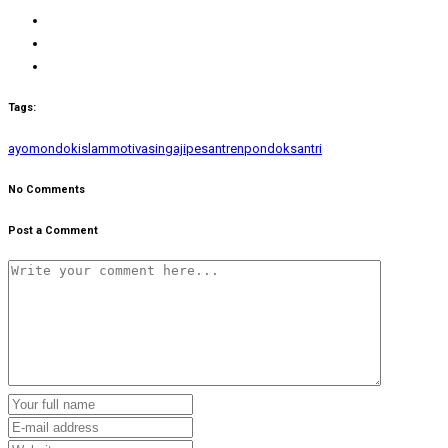
Tags:
ayomondok
islam
motivasi
ngaji
pesantren
pondok
santri
No Comments
Post a Comment