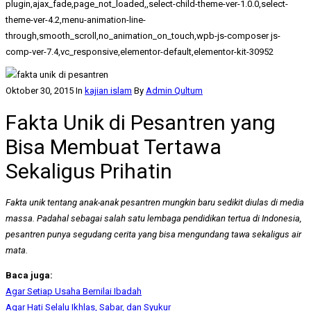
plugin,ajax_fade,page_not_loaded,,select-child-theme-ver-1.0.0,select-
theme-ver-4.2,menu-animation-line-
through,smooth_scroll,no_animation_on_touch,wpb-js-composer js-
comp-ver-7.4,vc_responsive,elementor-default,elementor-kit-30952
Oktober 30, 2015
In
kajian islam
By
Admin Qultum
Fakta Unik di Pesantren yang
Bisa Membuat Tertawa
Sekaligus Prihatin
Fakta unik tentang anak-anak pesantren mungkin baru sedikit diulas di media
massa. Padahal sebagai salah satu lembaga pendidikan tertua di Indonesia,
pesantren punya segudang cerita yang bisa mengundang tawa sekaligus air
mata.
Baca juga:
Agar Setiap Usaha Bernilai Ibadah
Agar Hati Selalu Ikhlas, Sabar, dan Syukur