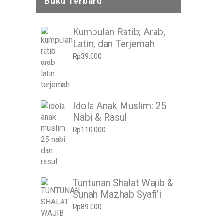
Buku Terbaru
Kumpulan Ratib; Arab,
Latin, dan Terjemah
Rp
39.000
Idola Anak Muslim: 25
Nabi & Rasul
Rp
110.000
Tuntunan Shalat Wajib &
Sunah Mazhab Syafi’i
Rp
89.000