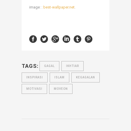
image: :
best-wallpaper.net
.
TAGS:
GAGAL
IKHTIAR
INSPIRASI
ISLAM
KEGAGALAN
MOTIVASI
MOVEON