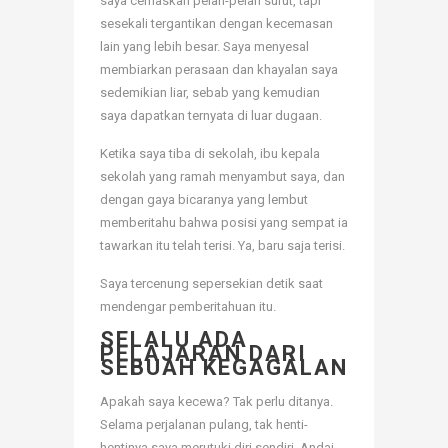
saya cemaskan pelan-pelan surut, tapi
sesekali tergantikan dengan kecemasan
lain yang lebih besar. Saya menyesal
membiarkan perasaan dan khayalan saya
sedemikian liar, sebab yang kemudian
saya dapatkan ternyata di luar dugaan.
Ketika saya tiba di sekolah, ibu kepala
sekolah yang ramah menyambut saya, dan
dengan gaya bicaranya yang lembut
memberitahu bahwa posisi yang sempat ia
tawarkan itu telah terisi. Ya, baru saja terisi.
Saya tercenung sepersekian detik saat
mendengar pemberitahuan itu.
SELALU ADA
PELAJARAN DARI
SEBUAH KEGAGALAN
Apakah saya kecewa? Tak perlu ditanya.
Selama perjalanan pulang, tak henti-
hentinya saya merutuki diri sendiri. Andai