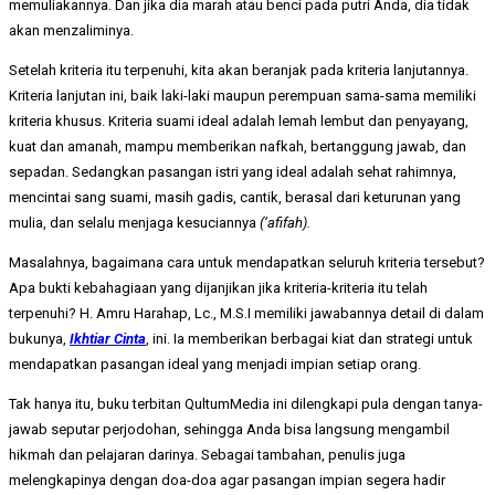
memuliakannya. Dan jika dia marah atau benci pada putri Anda, dia tidak
akan menzaliminya.
Setelah kriteria itu terpenuhi, kita akan beranjak pada kriteria lanjutannya.
Kriteria lanjutan ini, baik laki-laki maupun perempuan sama-sama memiliki
kriteria khusus. Kriteria suami ideal adalah lemah lembut dan penyayang,
kuat dan amanah, mampu memberikan nafkah, bertanggung jawab, dan
sepadan. Sedangkan pasangan istri yang ideal adalah sehat rahimnya,
mencintai sang suami, masih gadis, cantik, berasal dari keturunan yang
mulia, dan selalu menjaga kesuciannya
(‘afifah).
Masalahnya, bagaimana cara untuk mendapatkan seluruh kriteria tersebut?
Apa bukti kebahagiaan yang dijanjikan jika kriteria-kriteria itu telah
terpenuhi? H. Amru Harahap, Lc., M.S.I memiliki jawabannya detail di dalam
bukunya,
Ikhtiar Cinta
, ini. Ia memberikan berbagai kiat dan strategi untuk
mendapatkan pasangan ideal yang menjadi impian setiap orang.
Tak hanya itu, buku terbitan QultumMedia ini dilengkapi pula dengan tanya-
jawab seputar perjodohan, sehingga Anda bisa langsung mengambil
hikmah dan pelajaran darinya. Sebagai tambahan, penulis juga
melengkapinya dengan doa-doa agar pasangan impian segera hadir