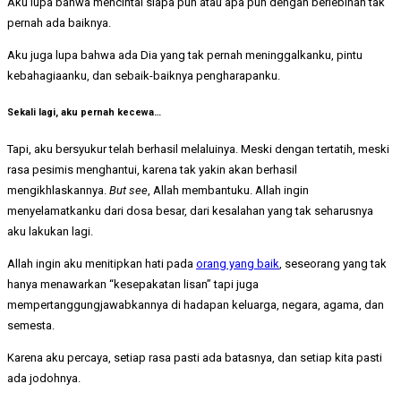
Aku lupa bahwa mencintai siapa pun atau apa pun dengan berlebihan tak
pernah ada baiknya.
Aku juga lupa bahwa ada Dia yang tak pernah meninggalkanku, pintu
kebahagiaanku, dan sebaik-baiknya pengharapanku.
Sekali lagi, aku pernah kecewa…
Tapi, aku bersyukur telah berhasil melaluinya. Meski dengan tertatih, meski
rasa pesimis menghantui, karena tak yakin akan berhasil
mengikhlaskannya.
But see
, Allah membantuku. Allah ingin
menyelamatkanku dari dosa besar, dari kesalahan yang tak seharusnya
aku lakukan lagi.
Allah ingin aku menitipkan hati pada
orang yang baik
, seseorang yang tak
hanya menawarkan “kesepakatan lisan” tapi juga
mempertanggungjawabkannya di hadapan keluarga, negara, agama, dan
semesta.
Karena aku percaya, setiap rasa pasti ada batasnya, dan setiap kita pasti
ada jodohnya.