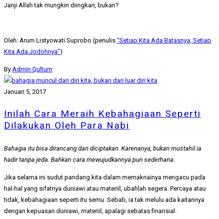
Janji Allah tak mungkin diingkari, bukan?
Oleh: Arum Listyowati Suprobo (penulis
“Setiap Kita Ada Batasnya, Setiap
Kita Ada Jodohnya”
)
By
Admin Qultum
Januari 5, 2017
Inilah Cara Meraih Kebahagiaan Seperti
Dilakukan Oleh Para Nabi
Bahagia itu bisa dirancang dan diciptakan. Karenanya, bukan mustahil ia
hadir tanpa jeda. Bahkan cara mewujudkannya pun sederhana.
Jika selama ini sudut pandang kita dalam memaknainya mengacu pada
hal-hal yang sifatnya duniawi atau materiil, ubahlah segera. Percaya atau
tidak, kebahagiaan seperti itu semu. Sebab, ia tak melulu ada kaitannya
dengan kepuasan duniawi, materiil, apalagi sebatas finansial.