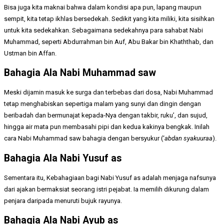
Bisa juga kita maknai bahwa dalam kondisi apa pun, lapang maupun
sempit, kita tetap ikhlas bersedekah. Sedikit yang kita miliki, kita sisihkan
untuk kita sedekahkan. Sebagaimana sedekahnya para sahabat Nabi
Muhammad, seperti Abdurrahman bin Auf, Abu Bakar bin Khaththab, dan
Ustman bin Affan.
Bahagia Ala Nabi Muhammad saw
Meski dijamin masuk ke surga dan terbebas dari dosa, Nabi Muhammad
tetap menghabiskan sepertiga malam yang sunyi dan dingin dengan
beribadah dan bermunajat kepada-Nya dengan takbir, ruku’, dan sujud,
hingga air mata pun membasahi pipi dan kedua kakinya bengkak. Inilah
cara Nabi Muhammad saw bahagia dengan bersyukur (‘
abdan syakuuraa
).
Bahagia Ala
Nabi Yusuf as
Sementara itu, Kebahagiaan bagi Nabi Yusuf as adalah menjaga nafsunya
dari ajakan bermaksiat seorang istri pejabat. Ia memilih dikurung dalam
penjara daripada menuruti bujuk rayunya.
Bahagia Ala
Nabi Ayub
as