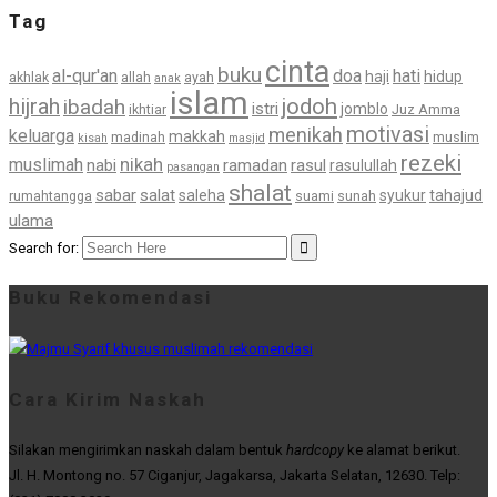
Tag
cinta
buku
al-qur'an
doa
hati
haji
hidup
akhlak
allah
ayah
anak
islam
jodoh
hijrah
ibadah
istri
jomblo
ikhtiar
Juz Amma
motivasi
menikah
keluarga
makkah
madinah
muslim
kisah
masjid
rezeki
nikah
muslimah
nabi
ramadan
rasul
rasulullah
pasangan
shalat
sabar
salat
saleha
syukur
tahajud
rumahtangga
suami
sunah
ulama
Search for:
Buku Rekomendasi
Cara Kirim Naskah
Silakan mengirimkan naskah dalam bentuk
hardcopy
ke alamat berikut.
Jl. H. Montong no. 57 Ciganjur, Jagakarsa, Jakarta Selatan, 12630. Telp: