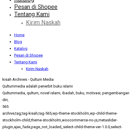
Pesan di Shopee
Tentang Kami
Kirim Naskah
Home
Blog
Katalog
Pesan di Shopee
Tentang Kami
Kirim Naskah
kisah Archives - Qultum Media
Qultummedia adalah penerbit buku islami
Qultummedia, qultum, novel islami, ibadah, buku, motivasi, pengembangan
diri,
565
archive,tag,tag-kisah,tag-565,wp-theme-stockholm,wp-child-theme-
stockholm-child,theme-stockholm,woocommerce-no-js,metaslider-
plugin,ajax_fade,page_not_loaded,,select-child-theme-ver-1.0.0,select-