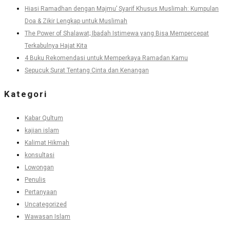
Hiasi Ramadhan dengan Majmu’ Syarif Khusus Muslimah: Kumpulan
Doa & Zikir Lengkap untuk Muslimah
The Power of Shalawat; Ibadah Istimewa yang Bisa Mempercepat
Terkabulnya Hajat Kita
4 Buku Rekomendasi untuk Memperkaya Ramadan Kamu
Sepucuk Surat Tentang Cinta dan Kenangan
Kategori
Kabar Qultum
kajian islam
Kalimat Hikmah
konsultasi
Lowongan
Penulis
Pertanyaan
Uncategorized
Wawasan Islam