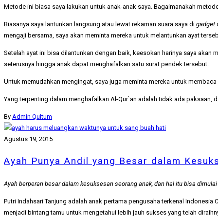
Metode ini biasa saya lakukan untuk anak-anak saya. Bagaimanakah metod
Biasanya saya lantunkan langsung atau lewat rekaman suara saya di
gadget
mengaji bersama, saya akan meminta mereka untuk melantunkan ayat terseb
Setelah ayat ini bisa dilantunkan dengan baik, keesokan harinya saya akan 
seterusnya hingga anak dapat menghafalkan satu surat pendek tersebut.
Untuk memudahkan mengingat, saya juga meminta mereka untuk membaca ay
Yang terpenting dalam menghafalkan Al-Qur`an adalah tidak ada paksaan, da
By
Admin Qultum
Agustus 19, 2015
Ayah Punya Andil yang Besar dalam Kesuk
Ayah berperan besar dalam kesuksesan seorang anak, dan hal itu bisa dimul
Putri Indahsari Tanjung adalah anak pertama pengusaha terkenal Indonesia
menjadi bintang tamu untuk mengetahui lebih jauh sukses yang telah diraihny