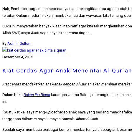
Nah, Pembaca, bagaimana sebenarnya cara melangitkan doa agar mudah te
terbitan Qultummedia ini akan membuka hati dan wawasan kita tentang doa 
Buku ini menyertakan banyak kisah inspiratif agar kita tak menghentikan
Allah SWT,
insya Allah
segalanya akan terasa ringan.
By
Admin Qultum
Desember 4, 2015
Kiat Cerdas Agar Anak Mencintai Al-Qur`an
Kiat cerdas mendekatkan anak-anak dengan Al-Qur`an akan membuat mereka t
Dalam buku
Bukan Ibu Biasa
karangan Ummu Balqis, diterangkan sejumlah kiat
ini.
“Suatu ketika, saya meng-
upload
video anak saya yang sedang menghafalkan 
tanggapan
followers
saya lumayan banyak.
Alhamdulillah
.
Setelah saya membaca berbagai komen mereka, ternyata sebagian besar men