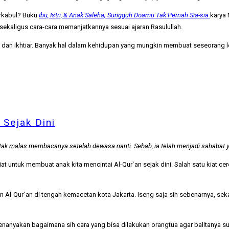
rkabul? Buku
Ibu, Istri, & Anak Saleha
; Sungguh Doamu Tak Pernah Sia-sia
karya
sekaligus cara-cara memanjatkannya sesuai ajaran Rasulullah.
 doa dan ikhtiar. Banyak hal dalam kehidupan yang mungkin membuat seseoran
 Sejak Dini
ak malas membacanya setelah dewasa nanti. Sebab, ia telah menjadi sahabat 
 untuk membuat anak kita mencintai Al-Qur`an sejak dini. Salah satu kiat cer
Al-Qur`an di tengah kemacetan kota Jakarta. Iseng saja sih sebenarnya, sek
anyakan bagaimana sih cara yang bisa dilakukan orangtua agar balitanya s