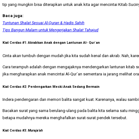
tip yang mungkin bisa diterapkan untuk anak kita agar mencintai Kitab Sucin
Baca juga:
Tuntunan Shalat Sesuai Al-Quran & Hadis Sahih
Tips Bangun Malam untuk Mengerjakan Shalat Tahajud
Kiat Cerdas #1: Akrabkan Anak dengan Lantunan Al- Qur`an
Cinta akan tumbuh dengan mudah jika kita sudah kenal dan akrab. Nah, ka
Cara terampuh adalah dengan mengajaknya mendengarkan lantunan kitab suc
jika mengharapkan anak mencintai Al-Qur`an sementara ia jarang melihat 
Kiat Cerdas #2: Perdengarkan Meski Anak Sedang Bermain
Indera pendengaran dan memori balita sangat kuat. Karenanya, walau sambil
Bacakan surat yang sama berulang-ulang pada balita kita selama satu min
betapa mudahnya mereka menghafalkan surat-surat pendek tersebut.
Kiat Cerdas #3:
Muraja’ah