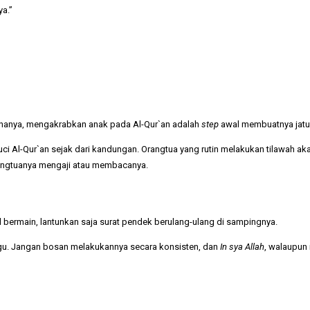
ya.”
renanya, mengakrabkan anak pada Al-Qur`an adalah
step
awal membuatnya jatuh 
i Al-Qur`an sejak dari kandungan. Orangtua yang rutin melakukan tilawah a
orangtuanya mengaji atau membacanya.
 bermain, lantunkan saja surat pendek berulang-ulang di sampingnya.
ggu. Jangan bosan melakukannya secara konsisten, dan
In sya Allah
, walaupun