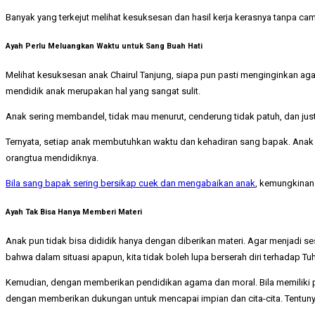
Banyak yang terkejut melihat kesuksesan dan hasil kerja kerasnya tanpa c
Ayah Perlu Meluangkan Waktu untuk Sang Buah Hati
Melihat kesuksesan anak Chairul Tanjung, siapa pun pasti menginginkan a
mendidik anak merupakan hal yang sangat sulit.
Anak sering membandel, tidak mau menurut, cenderung tidak patuh, dan just
Ternyata, setiap anak membutuhkan waktu dan kehadiran sang bapak. Anak t
orangtua mendidiknya.
Bila sang bapak sering bersikap cuek dan mengabaikan anak
, kemungkinan
Ayah Tak Bisa Hanya Memberi Materi
Anak pun tidak bisa dididik hanya dengan diberikan materi. Agar menjadi s
bahwa dalam situasi apapun, kita tidak boleh lupa berserah diri terhadap Tu
Kemudian, dengan memberikan pendidikan agama dan moral. Bila memiliki 
dengan memberikan dukungan untuk mencapai impian dan cita-cita. Tentunya