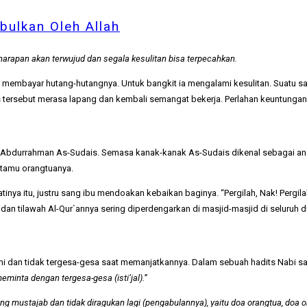
bulkan Oleh Allah
arapan akan terwujud dan segala kesulitan bisa terpecahkan.
n membayar hutang-hutangnya. Untuk bangkit ia mengalami kesulitan. Suatu 
s tersebut merasa lapang dan kembali semangat bekerja. Perlahan keuntungan 
 Abdurrahman As-Sudais. Semasa kanak-kanak As-Sudais dikenal sebagai anak 
 tamu orangtuanya.
ya itu, justru sang ibu mendoakan kebaikan baginya. “Pergilah, Nak! Pergil
n tilawah Al-Qur`annya sering diperdengarkan di masjid-masjid di seluruh d
mi dan tidak tergesa-gesa saat memanjatkannya. Dalam sebuah hadits Nabi 
minta dengan tergesa-gesa (isti’jal).
”
ng mustajab dan tidak diragukan lagi (pengabulannya), yaitu doa orangtua, doa o