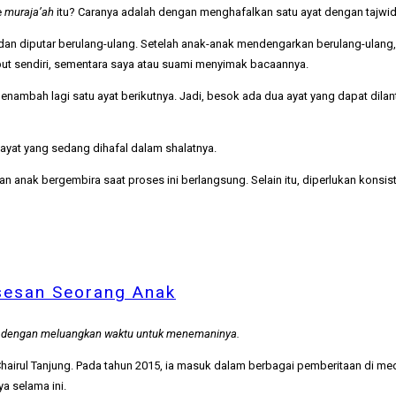
e
muraja’ah
itu? Caranya adalah dengan menghafalkan satu ayat dengan tajwid
dan diputar berulang-ulang. Setelah anak-anak mendengarkan berulang-ulang,
ut sendiri, sementara saya atau suami menyimak bacaannya.
menambah lagi satu ayat berikutnya. Jadi, besok ada dua ayat yang dapat dila
at yang sedang dihafal dalam shalatnya.
n anak bergembira saat proses ini berlangsung. Selain itu, diperlukan konsi
sesan Seorang Anak
ai dengan meluangkan waktu untuk menemaninya.
 Chairul Tanjung. Pada tahun 2015, ia masuk dalam berbagai pemberitaan di m
a selama ini.