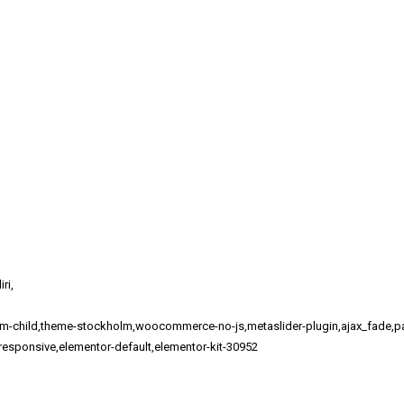
ri,
m-child,theme-stockholm,woocommerce-no-js,metaslider-plugin,ajax_fade,page
responsive,elementor-default,elementor-kit-30952