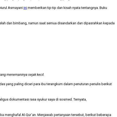
 Nurul Asmayani
ini
memberikan tip-tip dan kisah nyata tentangnya. Buku
g lelah dan bimbang, namun saat semua disandarkan dan dipasrahkan kepada
yang menemaninya sejak kecil.
das yang paling dicari para ibu terangkum dalam penuturan penulis berikut
aligus dokumentasi rasa syukur saya di sosmed. Ternyata,
uka menghafal Al-Qur`an.
Menjawab pertanyaan tersebut, berikut beberapa