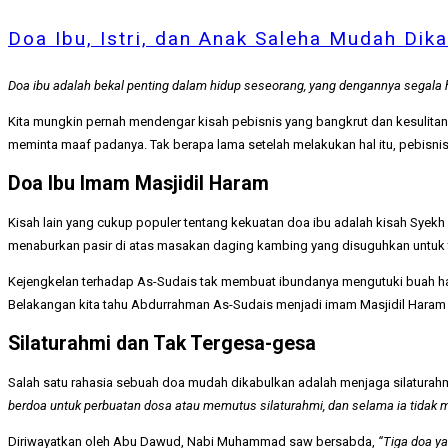
Doa Ibu, Istri, dan Anak Saleha Mudah Dika
Doa ibu adalah bekal penting dalam hidup seseorang, yang dengannya segala h
Kita mungkin pernah mendengar kisah pebisnis yang bangkrut dan kesulita
meminta maaf padanya. Tak berapa lama setelah melakukan hal itu, pebisni
Doa Ibu Imam Masjidil Haram
Kisah lain yang cukup populer tentang kekuatan doa ibu adalah kisah Syekh
menaburkan pasir di atas masakan daging kambing yang disuguhkan untuk
Kejengkelan terhadap As-Sudais tak membuat ibundanya mengutuki buah hatin
Belakangan kita tahu Abdurrahman As-Sudais menjadi imam Masjidil Haram da
Silaturahmi dan Tak Tergesa-gesa
Salah satu rahasia sebuah doa mudah dikabulkan adalah menjaga silaturah
berdoa untuk
perbuatan
dosa atau memutus silaturahmi, dan selama ia tidak me
Diriwayatkan oleh Abu Dawud, Nabi Muhammad saw bersabda,
“Tiga doa ya