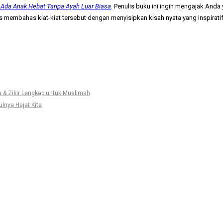
 Ada Anak Hebat Tanpa Ayah Luar Biasa
.
Penulis buku ini ingin mengajak Anda
s membahas kiat-kiat tersebut dengan menyisipkan kisah nyata yang inspiratif
& Zikir Lengkap untuk Muslimah
lnya Hajat Kita