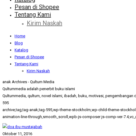
Pesan di Shopee
Tentang Kami
Kirim Naskah
Home
Blog
Katalog
Pesan di Shopee
Tentang Kami
Kirim Naskah
anak Archives - Qultum Media
Qultummedia adalah penerbit buku islami
Qultummedia, qultum, novel islami, ibadah, buku, motivasi, pengembangan di
595
archive,tag,tag-anak,tag-595,wp-theme-stockholm,wp-child-theme-stockhol
animation-line-through,smooth_scroll,wpb-js-composer js-comp-ver-7.4,vc_
Oktober 11, 2016