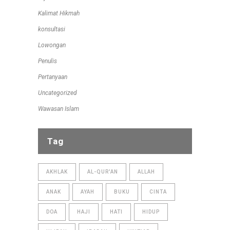
Kalimat Hikmah
konsultasi
Lowongan
Penulis
Pertanyaan
Uncategorized
Wawasan Islam
Tag
AKHLAK
AL-QUR'AN
ALLAH
ANAK
AYAH
BUKU
CINTA
DOA
HAJI
HATI
HIDUP