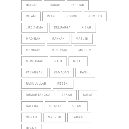
HIJRAH
IBADAH
IKHTIAR
ISLAM
ISTRI
JODOH
JOMBLO
JUZ AMMA
KELUARGA
KISAH
MADINAH
MAKKAH
MASJID
MENIKAH
MOTIVASI
MUSLIM
MUSLIMAH
NABI
NIKAH
PASANGAN
RAMADAN
RASUL
RASULULLAH
REZEKI
RUMAHTANGGA
SABAR
SALAT
SALEHA
SHALAT
SUAMI
SUNAH
SYUKUR
TAHAJUD
ULAMA