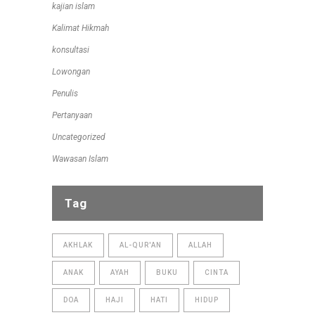
kajian islam
Kalimat Hikmah
konsultasi
Lowongan
Penulis
Pertanyaan
Uncategorized
Wawasan Islam
Tag
AKHLAK
AL-QUR'AN
ALLAH
ANAK
AYAH
BUKU
CINTA
DOA
HAJI
HATI
HIDUP