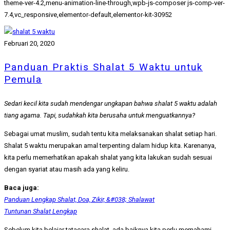
theme-ver-4.2,menu-animation-line-through,wpb-js-composer js-comp-ver-
7.4,vc_responsive,elementor-default,elementor-kit-30952
Februari 20, 2020
Panduan Praktis Shalat 5 Waktu untuk
Pemula
Sedari kecil kita sudah mendengar ungkapan bahwa shalat 5 waktu adalah
tiang agama. Tapi, sudahkah kita berusaha untuk menguatkannya?
Sebagai umat muslim, sudah tentu kita melaksanakan shalat setiap hari.
Shalat 5 waktu merupakan amal terpenting dalam hidup kita. Karenanya,
kita perlu memerhatikan apakah shalat yang kita lakukan sudah sesuai
dengan syariat atau masih ada yang keliru.
Baca juga:
Panduan Lengkap Shalat, Doa, Zikir, &#038; Shalawat
Tuntunan Shalat Lengkap
Sebelum kita belajar tatacara shalat, ada baiknya kita perlu memahami