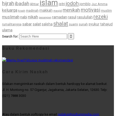
islam
jodoh
hijrah
ibadah
istri
jomblo
ikhtiar
Juz Amma
motivasi
menikah
keluarga
makkah
madinah
muslim
kisah
masjid
rezeki
nikah
muslimah
nabi
ramadan
rasul
rasulullah
pasangan
shalat
sabar
salat
saleha
syukur
tahajud
rumahtangga
suami
sunah
ulama
Search for:
Buku Rekomendasi
Cara Kirim Naskah
Silakan mengirimkan naskah dalam bentuk
hardcopy
ke alamat berikut.
Jl. H. Montong no. 57 Ciganjur, Jagakarsa, Jakarta Selatan, 12630. Telp:
(021) 7888 3030
Atau dalam bentuk
softcopy
ke email
redaksi@qultummedia.com
.