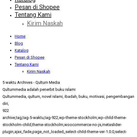
Pesan di Shopee
Tentang Kami
Kirim Naskah
Home
Blog
Katalog
Pesan di Shopee
Tentang Kami
Kirim Naskah
5 waktu Archives - Qultum Media
Qultummedia adalah penerbit buku islami
Qultummedia, qultum, novel islami, ibadah, buku, motivasi, pengembangan
diri,
922
archive,tag,tag-5-waktu,tag-922,wp-theme-stockholm,wp-child-theme-
stockholm-child,theme-stockholm,woocommerce-no-js,metaslider-
plugin,ajax_fade,page_not_loaded,,select-child-theme-ver-1.0.0,select-