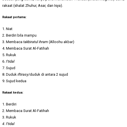
rakaat (shalat Zhuhur, Asar, dan Isya).
Rakaat pertama:
1. Niat
2. Berdiri bila mampu
3. Membaca
takbiratul ihram
(Alloohu akbar)
4. Membaca Surat Al-Fatihah
5. Rukuk
6.
I’tidal
7. Sujud
8. Duduk
iftirasy
/duduk di antara 2 sujud
9. Sujud kedua
Rakaat kedua:
1. Berdiri
2. Membaca Surat Al-Fatihah
3. Rukuk
4. I’tidal