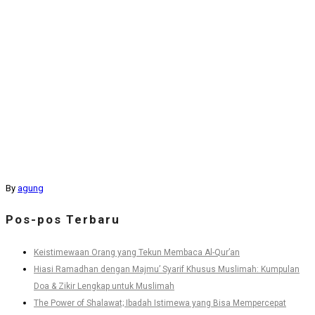
By
agung
Pos-pos Terbaru
Keistimewaan Orang yang Tekun Membaca Al-Qur’an
Hiasi Ramadhan dengan Majmu’ Syarif Khusus Muslimah: Kumpulan
Doa & Zikir Lengkap untuk Muslimah
The Power of Shalawat; Ibadah Istimewa yang Bisa Mempercepat