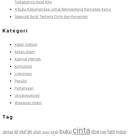
Terkabulnya Hajat Kita
4 Buku Rekomendasi untuk Memperkaya Ramadan Kamu
Sepucuk Surat Tentang Cinta dan Kenangan
Kategori
Kabar Qultum
kajian islam
Kalimat Hikmah
konsultasi
Lowongan
Penulis
Pertanyaan
Uncategorized
Wawasan Islam
Tag
cinta
buku
al-qur'an
doa
hati
haji
hidup
akhlak
allah
ayah
anak