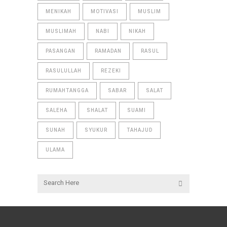
MENIKAH
MOTIVASI
MUSLIM
MUSLIMAH
NABI
NIKAH
PASANGAN
RAMADAN
RASUL
RASULULLAH
REZEKI
RUMAHTANGGA
SABAR
SALAT
SALEHA
SHALAT
SUAMI
SUNAH
SYUKUR
TAHAJUD
ULAMA