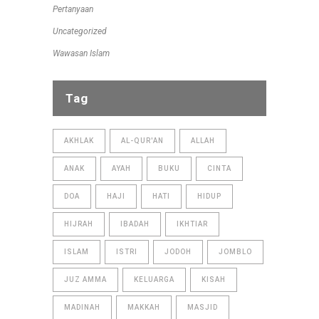
Pertanyaan
Uncategorized
Wawasan Islam
Tag
AKHLAK
AL-QUR'AN
ALLAH
ANAK
AYAH
BUKU
CINTA
DOA
HAJI
HATI
HIDUP
HIJRAH
IBADAH
IKHTIAR
ISLAM
ISTRI
JODOH
JOMBLO
JUZ AMMA
KELUARGA
KISAH
MADINAH
MAKKAH
MASJID