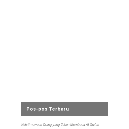
waktu bersedekah, aspek-aspek sedekah,
adab bersedekah, ganjaran sedekah, dan
hikmah sedekah.
Pada bab kedua membahas kesalahan dan
kelalaian dalam motivasi dan niat sedekah.
Sedangkan pada bab-bab selanjutnya
membahas tentang kesalahan dalam cara
mendapatkan yang disedekahkan,
kesalahan dalam cara menyerahkan
sedekah, kekeliruan dalam memilih
penerima sedekah, kekeliruan pasca
bersedekah, aspek-aspek kelalaian lain
dari sedekah, dan perihal pahala sedekah.
Pos-pos Terbaru
Keistimewaan Orang yang Tekun Membaca Al-Qur’an