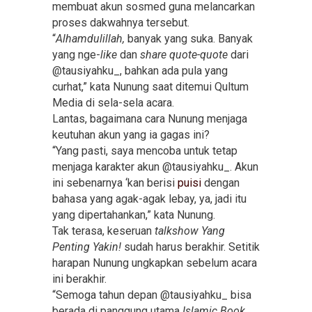
membuat akun sosmed guna melancarkan
proses dakwahnya tersebut.
“
Alhamdulillah,
banyak yang suka. Banyak
yang nge-
like
dan
share quote-quote
dari
@tausiyahku_, bahkan ada pula yang
curhat,” kata Nunung saat ditemui Qultum
Media di sela-sela acara.
Lantas, bagaimana cara Nunung menjaga
keutuhan akun yang ia gagas ini?
“Yang pasti, saya mencoba untuk tetap
menjaga karakter akun @tausiyahku_. Akun
ini sebenarnya ‘kan berisi
puisi
dengan
bahasa yang agak-agak lebay, ya, jadi itu
yang dipertahankan,” kata Nunung.
Tak terasa, keseruan
talkshow Yang
Penting Yakin!
sudah harus berakhir. Setitik
harapan Nunung ungkapkan sebelum acara
ini berakhir.
“Semoga tahun depan @tausiyahku_ bisa
berada di panggung utama
Islamic Book