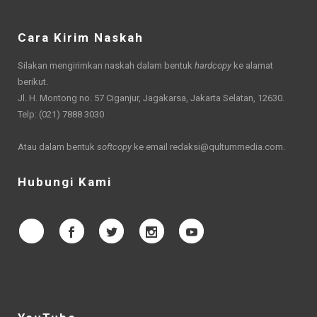
Cara Kirim Naskah
Silakan mengirimkan naskah dalam bentuk
hardcopy
ke alamat
berikut.
Jl. H. Montong no. 57 Ciganjur, Jagakarsa, Jakarta Selatan, 12630.
Telp: (021) 7888 3030
Atau dalam bentuk
softcopy
ke email
redaksi@qultummedia.com
.
Hubungi Kami