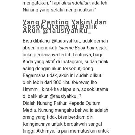
mengatakan, “Tapi
alhamdulillah
, ada teh
Nunung yang selalu mengingatkan.”
Yang Penting Yakin! dan
Sosok Utama di Balik
Akun @tausiyahku_
Bisa dibilang, @tausiyahku_ tidak pernah
absen mengikuti
Islamic Book Fair
sejak
buku perdananya terbit. Tentunya, bagi
Anda yang aktif di Instagram, sudah tidak
asing dengan akun tersebut, dong.
Bagaimana tidak, akun ini sudah diikuti
oleh lebih dari 800 ribu
follower
, lho.
Hmmm… kira-kira siapa sih, sosok utama
di balik akun @tausiyahku_?
Dialah Nunung Fathur. Kepada Qultum
Media, Nunung mengaku bahwa ia adalah
orang yang tidak bisa berdiam diri.
Keinginannya untuk berdakwah sangat
tinggi. Akhirnya, ia pun memutuskan untuk