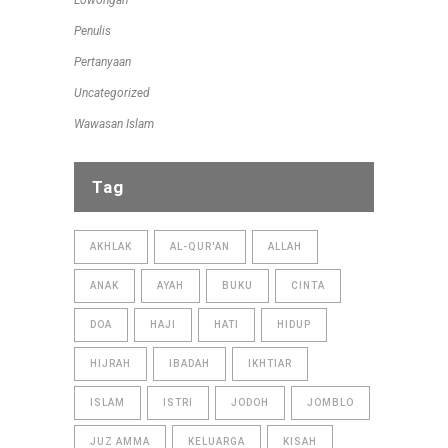
Lowongan
Penulis
Pertanyaan
Uncategorized
Wawasan Islam
Tag
AKHLAK
AL-QUR'AN
ALLAH
ANAK
AYAH
BUKU
CINTA
DOA
HAJI
HATI
HIDUP
HIJRAH
IBADAH
IKHTIAR
ISLAM
ISTRI
JODOH
JOMBLO
JUZ AMMA
KELUARGA
KISAH