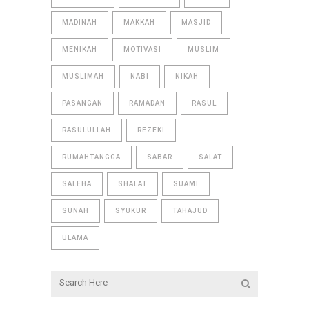
MADINAH
MAKKAH
MASJID
MENIKAH
MOTIVASI
MUSLIM
MUSLIMAH
NABI
NIKAH
PASANGAN
RAMADAN
RASUL
RASULULLAH
REZEKI
RUMAHTANGGA
SABAR
SALAT
SALEHA
SHALAT
SUAMI
SUNAH
SYUKUR
TAHAJUD
ULAMA